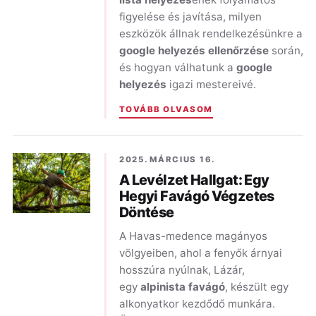
figyelése és javítása, milyen
eszközök állnak rendelkezésünkre a
google helyezés ellenőrzése
során,
és hogyan válhatunk a
google
helyezés
igazi mestereivé.
TOVÁBB OLVASOM
2025. MÁRCIUS 16.
A Levélzet Hallgat: Egy
Hegyi Favágó Végzetes
Döntése
A Havas-medence magányos
völgyeiben, ahol a fenyők árnyai
hosszúra nyúlnak, Lázár,
egy
alpinista favágó
, készült egy
alkonyatkor kezdődő munkára.