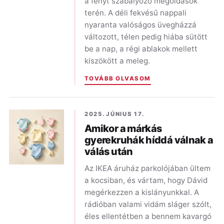
a fényt szabályozó megoldások
terén. A déli fekvésű nappali
nyaranta valóságos üvegházzá
változott, télen pedig hiába sütött
be a nap, a régi ablakok mellett
kiszökött a meleg.
TOVÁBB OLVASOM
2025. JÚNIUS 17.
Amikor a márkás
gyerekruhák híddá válnak a
válás után
Az IKEA áruház parkolójában ültem
a kocsiban, és vártam, hogy Dávid
megérkezzen a kislányunkkal. A
rádióban valami vidám sláger szólt,
éles ellentétben a bennem kavargó