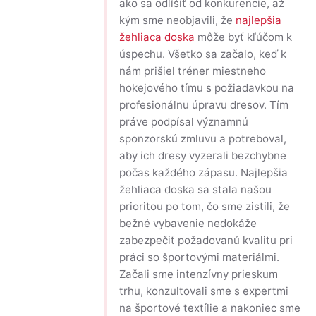
ako sa odlíšiť od konkurencie, až
kým sme neobjavili, že
najlepšia
žehliaca doska
môže byť kľúčom k
úspechu. Všetko sa začalo, keď k
nám prišiel tréner miestneho
hokejového tímu s požiadavkou na
profesionálnu úpravu dresov. Tím
práve podpísal významnú
sponzorskú zmluvu a potreboval,
aby ich dresy vyzerali bezchybne
počas každého zápasu. Najlepšia
žehliaca doska sa stala našou
prioritou po tom, čo sme zistili, že
bežné vybavenie nedokáže
zabezpečiť požadovanú kvalitu pri
práci so športovými materiálmi.
Začali sme intenzívny prieskum
trhu, konzultovali sme s expertmi
na športové textílie a nakoniec sme