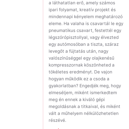
a láthatatlan erő, amely számos
ipari folyamat, kreatív projekt és
mindennapi kényelem meghatározó
eleme. Ha valaha is csavartál le egy
pneumatikus csavart, festettél egy
légszórópisztollyal, vagy élvezted
egy autómosóban a tiszta, száraz
levegőt a fújtatás után, nagy
valószínűséggel egy olajkenésű
kompresszornak köszönheted a
tökéletes eredményt. De vajon
hogyan működik ez a csoda a
gyakorlatban? Engedjék meg, hogy
elmeséljem, miként ismerkedtem
meg én ennek a kiváló gépi
megoldásnak a titkaival, és miként
vált a műhelyem nélkülözhetetlen
részévé.