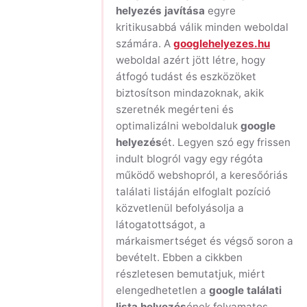
helyezés javítása
egyre
kritikusabbá válik minden weboldal
számára. A
googlehelyezes.hu
weboldal azért jött létre, hogy
átfogó tudást és eszközöket
biztosítson mindazoknak, akik
szeretnék megérteni és
optimalizálni weboldaluk
google
helyezés
ét. Legyen szó egy frissen
indult blogról vagy egy régóta
működő webshopról, a keresőóriás
találati listáján elfoglalt pozíció
közvetlenül befolyásolja a
látogatottságot, a
márkaismertséget és végső soron a
bevételt. Ebben a cikkben
részletesen bemutatjuk, miért
elengedhetetlen a
google találati
lista helyezés
ének folyamatos