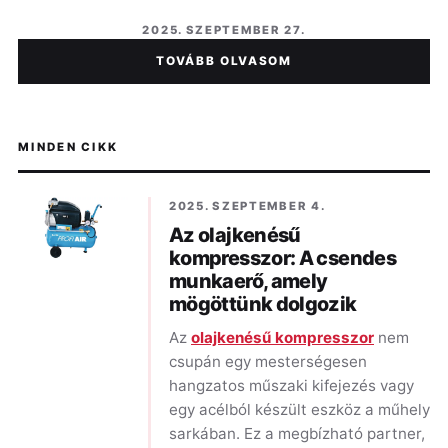
2025. SZEPTEMBER 27.
TOVÁBB OLVASOM
MINDEN CIKK
2025. SZEPTEMBER 4.
Az olajkenésű
kompresszor: A csendes
munkaerő, amely
mögöttünk dolgozik
Az
olajkenésű kompresszor
nem
csupán egy mesterségesen
hangzatos műszaki kifejezés vagy
egy acélból készült eszköz a műhely
sarkában. Ez a megbízható partner,