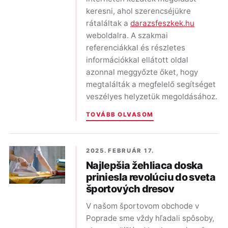
keresni, ahol szerencséjükre
rátaláltak a
darazsfeszkek.hu
weboldalra. A szakmai
referenciákkal és részletes
információkkal ellátott oldal
azonnal meggyőzte őket, hogy
megtalálták a megfelelő segítséget
veszélyes helyzetük megoldásához.
TOVÁBB OLVASOM
2025. FEBRUÁR 17.
Najlepšia žehliaca doska
priniesla revolúciu do sveta
športových dresov
V našom športovom obchode v
Poprade sme vždy hľadali spôsoby,