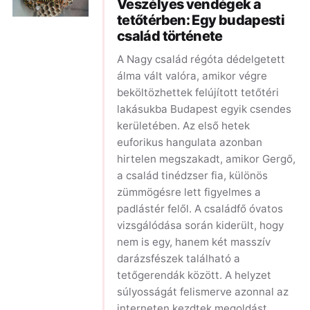
Veszélyes vendégek a
tetőtérben: Egy budapesti
család története
A Nagy család régóta dédelgetett
álma vált valóra, amikor végre
beköltözhettek felújított tetőtéri
lakásukba Budapest egyik csendes
kerületében. Az első hetek
euforikus hangulata azonban
hirtelen megszakadt, amikor Gergő,
a család tinédzser fia, különös
zümmögésre lett figyelmes a
padlástér felől. A családfő óvatos
vizsgálódása során kiderült, hogy
nem is egy, hanem két masszív
darázsfészek található a
tetőgerendák között. A helyzet
súlyosságát felismerve azonnal az
interneten kezdtek megoldást