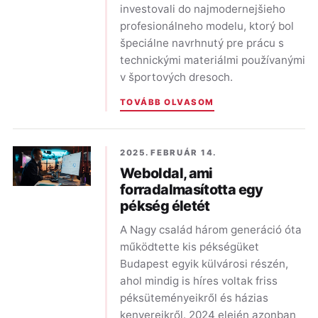
investovali do najmodernejšieho
profesionálneho modelu, ktorý bol
špeciálne navrhnutý pre prácu s
technickými materiálmi používanými
v športových dresoch.
TOVÁBB OLVASOM
2025. FEBRUÁR 14.
Weboldal, ami
forradalmasította egy
pékség életét
A Nagy család három generáció óta
működtette kis pékségüket
Budapest egyik külvárosi részén,
ahol mindig is híres voltak friss
péksüteményeikről és házias
kenyereikről. 2024 elején azonban