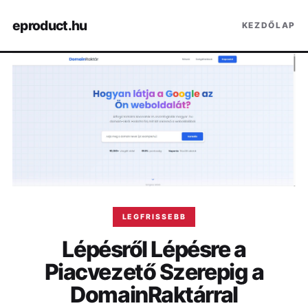
eproduct.hu
KEZDŐLAP
LEGFRISSEBB
Lépésről Lépésre a
Piacvezető Szerepig a
DomainRaktárral