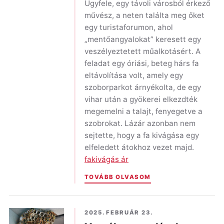
Ügyfele, egy távoli városból érkező
művész, a neten találta meg őket
egy turistaforumon, ahol
„mentőangyalokat” keresett egy
veszélyeztetett műalkotásért. A
feladat egy óriási, beteg hárs fa
eltávolítása volt, amely egy
szoborparkot árnyékolta, de egy
vihar után a gyökerei elkezdték
megemelni a talajt, fenyegetve a
szobrokat. Lázár azonban nem
sejtette, hogy a fa kivágása egy
elfeledett átokhoz vezet majd.
fakivágás ár
TOVÁBB OLVASOM
2025. FEBRUÁR 23.