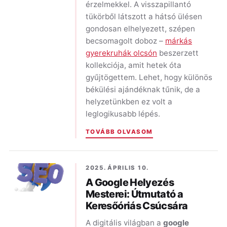
érzelmekkel. A visszapillantó
tükörből látszott a hátsó ülésen
gondosan elhelyezett, szépen
becsomagolt doboz –
márkás
gyerekruhák olcsón
beszerzett
kollekciója, amit hetek óta
gyűjtögettem. Lehet, hogy különös
békülési ajándéknak tűnik, de a
helyzetünkben ez volt a
leglogikusabb lépés.
TOVÁBB OLVASOM
2025. ÁPRILIS 10.
A Google Helyezés
Mesterei: Útmutató a
Keresőóriás Csúcsára
A digitális világban a
google