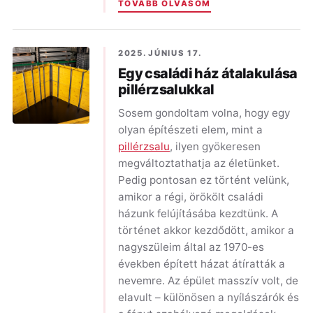
TOVÁBB OLVASOM
2025. JÚNIUS 17.
Egy családi ház átalakulása
pillérzsalukkal
Sosem gondoltam volna, hogy egy
olyan építészeti elem, mint a
pillérzsalu
, ilyen gyökeresen
megváltoztathatja az életünket.
Pedig pontosan ez történt velünk,
amikor a régi, örökölt családi
házunk felújításába kezdtünk. A
történet akkor kezdődött, amikor a
nagyszüleim által az 1970-es
években épített házat átíratták a
nevemre. Az épület masszív volt, de
elavult – különösen a nyílászárók és