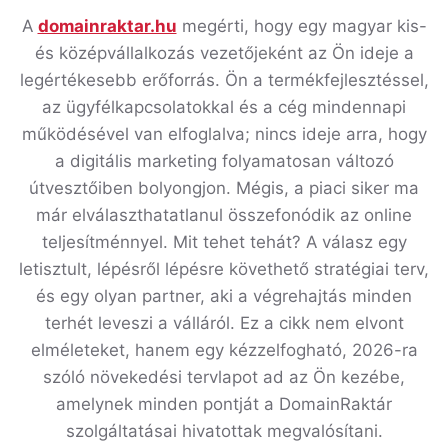
A
domainraktar.hu
megérti, hogy egy magyar kis-
és középvállalkozás vezetőjeként az Ön ideje a
legértékesebb erőforrás. Ön a termékfejlesztéssel,
az ügyfélkapcsolatokkal és a cég mindennapi
működésével van elfoglalva; nincs ideje arra, hogy
a digitális marketing folyamatosan változó
útvesztőiben bolyongjon. Mégis, a piaci siker ma
már elválaszthatatlanul összefonódik az online
teljesítménnyel. Mit tehet tehát? A válasz egy
letisztult, lépésről lépésre követhető stratégiai terv,
és egy olyan partner, aki a végrehajtás minden
terhét leveszi a válláról. Ez a cikk nem elvont
elméleteket, hanem egy kézzelfogható, 2026-ra
szóló növekedési tervlapot ad az Ön kezébe,
amelynek minden pontját a DomainRaktár
szolgáltatásai hivatottak megvalósítani.