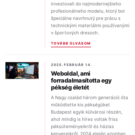
investovali do najmodernejšieho
profesionálneho modelu, ktorý bol
špeciálne navrhnutý pre prácu s
technickými materiálmi používanými
v športových dresoch.
TOVÁBB OLVASOM
2025. FEBRUÁR 14.
Weboldal, ami
forradalmasította egy
pékség életét
A Nagy család három generáció óta
működtette kis pékségüket
Budapest egyik külvárosi részén,
ahol mindig is híres voltak friss
péksüteményeikről és házias
kenyereikről. 2024 elején azonban