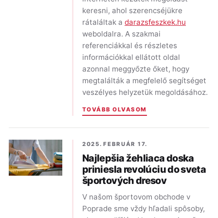
keresni, ahol szerencséjükre
rátaláltak a
darazsfeszkek.hu
weboldalra. A szakmai
referenciákkal és részletes
információkkal ellátott oldal
azonnal meggyőzte őket, hogy
megtalálták a megfelelő segítséget
veszélyes helyzetük megoldásához.
TOVÁBB OLVASOM
2025. FEBRUÁR 17.
Najlepšia žehliaca doska
priniesla revolúciu do sveta
športových dresov
V našom športovom obchode v
Poprade sme vždy hľadali spôsoby,