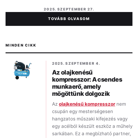
2025. SZEPTEMBER 27.
TOVÁBB OLVASOM
MINDEN CIKK
2025. SZEPTEMBER 4.
Az olajkenésű
kompresszor: A csendes
munkaerő, amely
mögöttünk dolgozik
Az
olajkenésű kompresszor
nem
csupán egy mesterségesen
hangzatos műszaki kifejezés vagy
egy acélból készült eszköz a műhely
sarkában. Ez a megbízható partner,