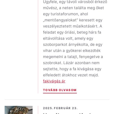
Ügyfele, egy távoli városból érkező
művész, a neten találta meg őket
egy turistaforumon, ahol
„mentőangyalokat” keresett egy
veszélyeztetett műalkotásért. A
feladat egy óriási, beteg hárs fa
eltávolítása volt, amely egy
szoborparkot árnyékolta, de egy
vihar után a gyökerei elkezdték
megemelni a talajt, fenyegetve a
szobrokat. Lázár azonban nem
sejtette, hogy a fa kivágása egy
elfeledett átokhoz vezet majd.
fakivágás ár
TOVÁBB OLVASOM
2025. FEBRUÁR 23.