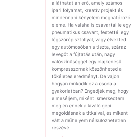
a láthatatlan erő, amely számos
ipari folyamat, kreatív projekt és
mindennapi kényelem meghatározó
eleme. Ha valaha is csavartál le egy
pneumatikus csavart, festettél egy
légszórópisztollyal, vagy élvezted
egy autómosóban a tiszta, száraz
levegőt a fújtatás után, nagy
valószínűséggel egy olajkenésű
kompresszornak köszönheted a
tökéletes eredményt. De vajon
hogyan működik ez a csoda a
gyakorlatban? Engedjék meg, hogy
elmeséljem, miként ismerkedtem
meg én ennek a kiváló gépi
megoldásnak a titkaival, és miként
vált a műhelyem nélkülözhetetlen
részévé.