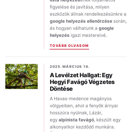
figyelése és javítása, milyen
eszközök állnak rendelkezésünkre a
google helyezés ellenőrzése
során,
és hogyan válhatunk a
google
helyezés
igazi mestereivé.
TOVÁBB OLVASOM
2025. MÁRCIUS 16.
A Levélzet Hallgat: Egy
Hegyi Favágó Végzetes
Döntése
A Havas-medence magányos
völgyeiben, ahol a fenyők árnyai
hosszúra nyúlnak, Lázár,
egy
alpinista favágó
, készült egy
alkonyatkor kezdődő munkára.