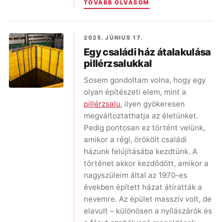
TOVÁBB OLVASOM
2025. JÚNIUS 17.
Egy családi ház átalakulása
pillérzsalukkal
Sosem gondoltam volna, hogy egy
olyan építészeti elem, mint a
pillérzsalu
, ilyen gyökeresen
megváltoztathatja az életünket.
Pedig pontosan ez történt velünk,
amikor a régi, örökölt családi
házunk felújításába kezdtünk. A
történet akkor kezdődött, amikor a
nagyszüleim által az 1970-es
években épített házat átíratták a
nevemre. Az épület masszív volt, de
elavult – különösen a nyílászárók és