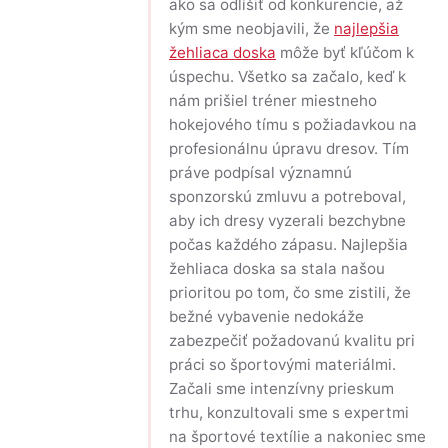
ako sa odlíšiť od konkurencie, až
kým sme neobjavili, že
najlepšia
žehliaca doska
môže byť kľúčom k
úspechu. Všetko sa začalo, keď k
nám prišiel tréner miestneho
hokejového tímu s požiadavkou na
profesionálnu úpravu dresov. Tím
práve podpísal významnú
sponzorskú zmluvu a potreboval,
aby ich dresy vyzerali bezchybne
počas každého zápasu. Najlepšia
žehliaca doska sa stala našou
prioritou po tom, čo sme zistili, že
bežné vybavenie nedokáže
zabezpečiť požadovanú kvalitu pri
práci so športovými materiálmi.
Začali sme intenzívny prieskum
trhu, konzultovali sme s expertmi
na športové textílie a nakoniec sme