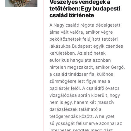
Veszélyes vendégek a
tetőtérben: Egy budapesti
család története
A Nagy család régóta dédelgetett
álma vált valóra, amikor végre
beköltözhettek felújított tetőtéri
lakásukba Budapest egyik csendes
kerületében. Az első hetek
euforikus hangulata azonban
hirtelen megszakadt, amikor Gergő,
a család tinédzser fia, különös
zümmögésre lett figyelmes a
padlástér felől. A családfő óvatos
vizsgálódása során kiderült, hogy
nem is egy, hanem két masszív
darázsfészek található a
tetőgerendák között. A helyzet
súlyosságát felismerve azonnal az
interneten kezdtek megoldást