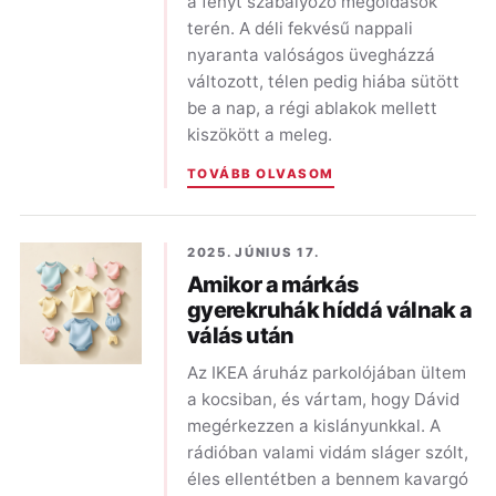
a fényt szabályozó megoldások
terén. A déli fekvésű nappali
nyaranta valóságos üvegházzá
változott, télen pedig hiába sütött
be a nap, a régi ablakok mellett
kiszökött a meleg.
TOVÁBB OLVASOM
2025. JÚNIUS 17.
Amikor a márkás
gyerekruhák híddá válnak a
válás után
Az IKEA áruház parkolójában ültem
a kocsiban, és vártam, hogy Dávid
megérkezzen a kislányunkkal. A
rádióban valami vidám sláger szólt,
éles ellentétben a bennem kavargó