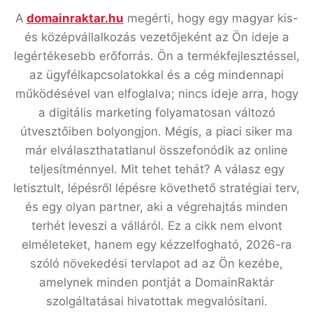
A
domainraktar.hu
megérti, hogy egy magyar kis-
és középvállalkozás vezetőjeként az Ön ideje a
legértékesebb erőforrás. Ön a termékfejlesztéssel,
az ügyfélkapcsolatokkal és a cég mindennapi
működésével van elfoglalva; nincs ideje arra, hogy
a digitális marketing folyamatosan változó
útvesztőiben bolyongjon. Mégis, a piaci siker ma
már elválaszthatatlanul összefonódik az online
teljesítménnyel. Mit tehet tehát? A válasz egy
letisztult, lépésről lépésre követhető stratégiai terv,
és egy olyan partner, aki a végrehajtás minden
terhét leveszi a válláról. Ez a cikk nem elvont
elméleteket, hanem egy kézzelfogható, 2026-ra
szóló növekedési tervlapot ad az Ön kezébe,
amelynek minden pontját a DomainRaktár
szolgáltatásai hivatottak megvalósítani.