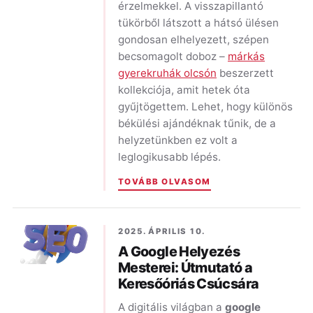
érzelmekkel. A visszapillantó
tükörből látszott a hátsó ülésen
gondosan elhelyezett, szépen
becsomagolt doboz –
márkás
gyerekruhák olcsón
beszerzett
kollekciója, amit hetek óta
gyűjtögettem. Lehet, hogy különös
békülési ajándéknak tűnik, de a
helyzetünkben ez volt a
leglogikusabb lépés.
TOVÁBB OLVASOM
2025. ÁPRILIS 10.
A Google Helyezés
Mesterei: Útmutató a
Keresőóriás Csúcsára
A digitális világban a
google