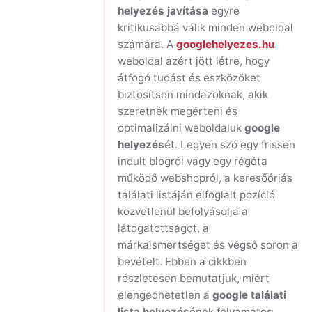
helyezés javítása
egyre
kritikusabbá válik minden weboldal
számára. A
googlehelyezes.hu
weboldal azért jött létre, hogy
átfogó tudást és eszközöket
biztosítson mindazoknak, akik
szeretnék megérteni és
optimalizálni weboldaluk
google
helyezés
ét. Legyen szó egy frissen
indult blogról vagy egy régóta
működő webshopról, a keresőóriás
találati listáján elfoglalt pozíció
közvetlenül befolyásolja a
látogatottságot, a
márkaismertséget és végső soron a
bevételt. Ebben a cikkben
részletesen bemutatjuk, miért
elengedhetetlen a
google találati
lista helyezés
ének folyamatos