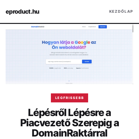
eproduct.hu
KEZDŐLAP
LEGFRISSEBB
Lépésről Lépésre a
Piacvezető Szerepig a
DomainRaktárral