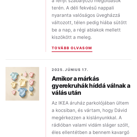
a fényt szabályozó megoldások
terén. A déli fekvésű nappali
nyaranta valóságos üvegházzá
változott, télen pedig hiába sütött
be a nap, a régi ablakok mellett
kiszökött a meleg.
TOVÁBB OLVASOM
2025. JÚNIUS 17.
Amikor a márkás
gyerekruhák híddá válnak a
válás után
Az IKEA áruház parkolójában ültem
a kocsiban, és vártam, hogy Dávid
megérkezzen a kislányunkkal. A
rádióban valami vidám sláger szólt,
éles ellentétben a bennem kavargó