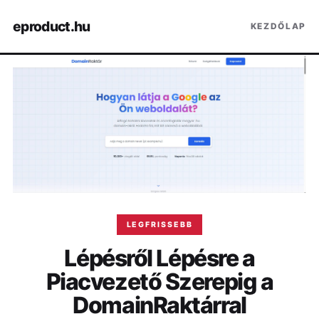
eproduct.hu
KEZDŐLAP
LEGFRISSEBB
Lépésről Lépésre a
Piacvezető Szerepig a
DomainRaktárral