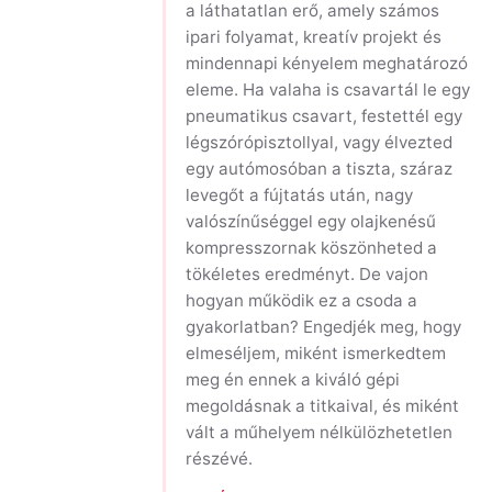
a láthatatlan erő, amely számos
ipari folyamat, kreatív projekt és
mindennapi kényelem meghatározó
eleme. Ha valaha is csavartál le egy
pneumatikus csavart, festettél egy
légszórópisztollyal, vagy élvezted
egy autómosóban a tiszta, száraz
levegőt a fújtatás után, nagy
valószínűséggel egy olajkenésű
kompresszornak köszönheted a
tökéletes eredményt. De vajon
hogyan működik ez a csoda a
gyakorlatban? Engedjék meg, hogy
elmeséljem, miként ismerkedtem
meg én ennek a kiváló gépi
megoldásnak a titkaival, és miként
vált a műhelyem nélkülözhetetlen
részévé.