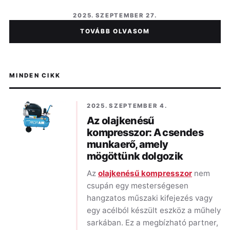
2025. SZEPTEMBER 27.
TOVÁBB OLVASOM
MINDEN CIKK
2025. SZEPTEMBER 4.
Az olajkenésű
kompresszor: A csendes
munkaerő, amely
mögöttünk dolgozik
Az
olajkenésű kompresszor
nem
csupán egy mesterségesen
hangzatos műszaki kifejezés vagy
egy acélból készült eszköz a műhely
sarkában. Ez a megbízható partner,