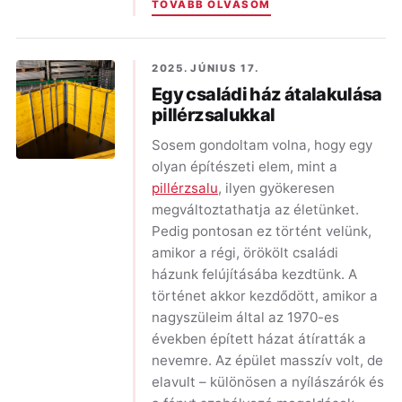
TOVÁBB OLVASOM
2025. JÚNIUS 17.
Egy családi ház átalakulása
pillérzsalukkal
Sosem gondoltam volna, hogy egy
olyan építészeti elem, mint a
pillérzsalu
, ilyen gyökeresen
megváltoztathatja az életünket.
Pedig pontosan ez történt velünk,
amikor a régi, örökölt családi
házunk felújításába kezdtünk. A
történet akkor kezdődött, amikor a
nagyszüleim által az 1970-es
években épített házat átíratták a
nevemre. Az épület masszív volt, de
elavult – különösen a nyílászárók és