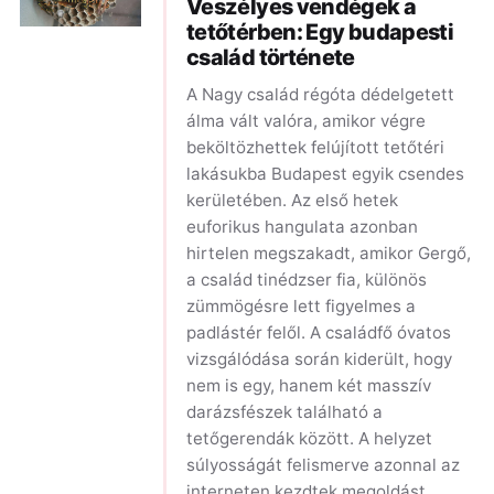
Veszélyes vendégek a
tetőtérben: Egy budapesti
család története
A Nagy család régóta dédelgetett
álma vált valóra, amikor végre
beköltözhettek felújított tetőtéri
lakásukba Budapest egyik csendes
kerületében. Az első hetek
euforikus hangulata azonban
hirtelen megszakadt, amikor Gergő,
a család tinédzser fia, különös
zümmögésre lett figyelmes a
padlástér felől. A családfő óvatos
vizsgálódása során kiderült, hogy
nem is egy, hanem két masszív
darázsfészek található a
tetőgerendák között. A helyzet
súlyosságát felismerve azonnal az
interneten kezdtek megoldást