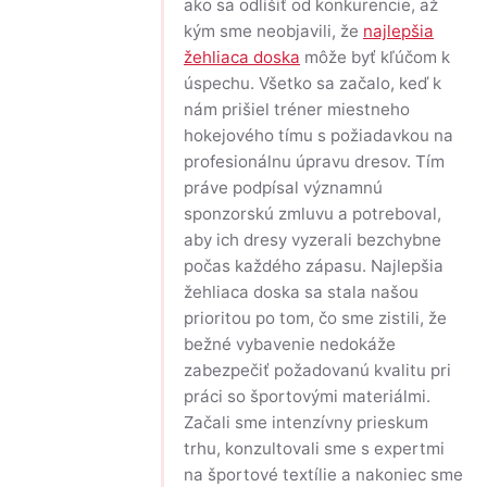
ako sa odlíšiť od konkurencie, až
kým sme neobjavili, že
najlepšia
žehliaca doska
môže byť kľúčom k
úspechu. Všetko sa začalo, keď k
nám prišiel tréner miestneho
hokejového tímu s požiadavkou na
profesionálnu úpravu dresov. Tím
práve podpísal významnú
sponzorskú zmluvu a potreboval,
aby ich dresy vyzerali bezchybne
počas každého zápasu. Najlepšia
žehliaca doska sa stala našou
prioritou po tom, čo sme zistili, že
bežné vybavenie nedokáže
zabezpečiť požadovanú kvalitu pri
práci so športovými materiálmi.
Začali sme intenzívny prieskum
trhu, konzultovali sme s expertmi
na športové textílie a nakoniec sme