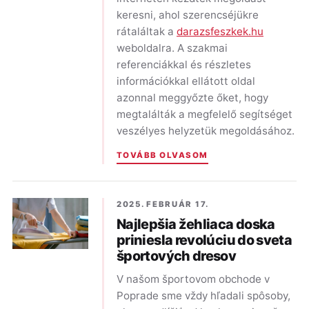
keresni, ahol szerencséjükre
rátaláltak a
darazsfeszkek.hu
weboldalra. A szakmai
referenciákkal és részletes
információkkal ellátott oldal
azonnal meggyőzte őket, hogy
megtalálták a megfelelő segítséget
veszélyes helyzetük megoldásához.
TOVÁBB OLVASOM
2025. FEBRUÁR 17.
Najlepšia žehliaca doska
priniesla revolúciu do sveta
športových dresov
V našom športovom obchode v
Poprade sme vždy hľadali spôsoby,