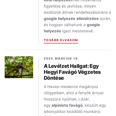
figyelése és javítása, milyen
eszközök állnak rendelkezésünkre a
google helyezés ellenőrzése
során,
és hogyan válhatunk a
google
helyezés
igazi mestereivé.
TOVÁBB OLVASOM
2025. MÁRCIUS 16.
A Levélzet Hallgat: Egy
Hegyi Favágó Végzetes
Döntése
A Havas-medence magányos
völgyeiben, ahol a fenyők árnyai
hosszúra nyúlnak, Lázár,
egy
alpinista favágó
, készült egy
alkonyatkor kezdődő munkára.