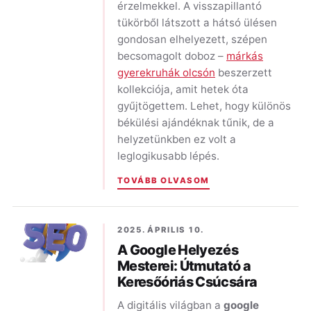
érzelmekkel. A visszapillantó
tükörből látszott a hátsó ülésen
gondosan elhelyezett, szépen
becsomagolt doboz –
márkás
gyerekruhák olcsón
beszerzett
kollekciója, amit hetek óta
gyűjtögettem. Lehet, hogy különös
békülési ajándéknak tűnik, de a
helyzetünkben ez volt a
leglogikusabb lépés.
TOVÁBB OLVASOM
2025. ÁPRILIS 10.
A Google Helyezés
Mesterei: Útmutató a
Keresőóriás Csúcsára
A digitális világban a
google