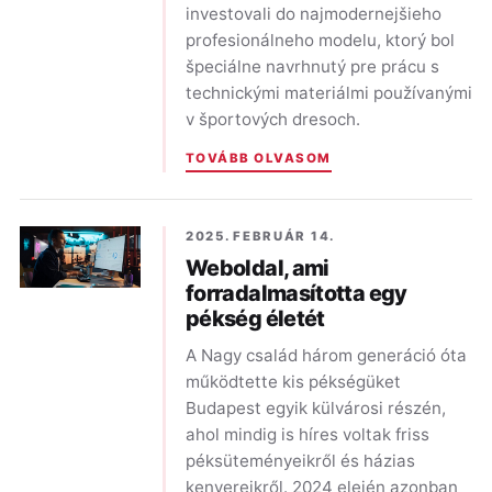
investovali do najmodernejšieho
profesionálneho modelu, ktorý bol
špeciálne navrhnutý pre prácu s
technickými materiálmi používanými
v športových dresoch.
TOVÁBB OLVASOM
2025. FEBRUÁR 14.
Weboldal, ami
forradalmasította egy
pékség életét
A Nagy család három generáció óta
működtette kis pékségüket
Budapest egyik külvárosi részén,
ahol mindig is híres voltak friss
péksüteményeikről és házias
kenyereikről. 2024 elején azonban