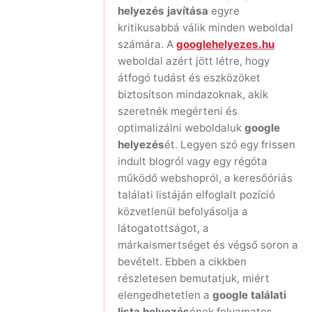
helyezés javítása
egyre
kritikusabbá válik minden weboldal
számára. A
googlehelyezes.hu
weboldal azért jött létre, hogy
átfogó tudást és eszközöket
biztosítson mindazoknak, akik
szeretnék megérteni és
optimalizálni weboldaluk
google
helyezés
ét. Legyen szó egy frissen
indult blogról vagy egy régóta
működő webshopról, a keresőóriás
találati listáján elfoglalt pozíció
közvetlenül befolyásolja a
látogatottságot, a
márkaismertséget és végső soron a
bevételt. Ebben a cikkben
részletesen bemutatjuk, miért
elengedhetetlen a
google találati
lista helyezés
ének folyamatos