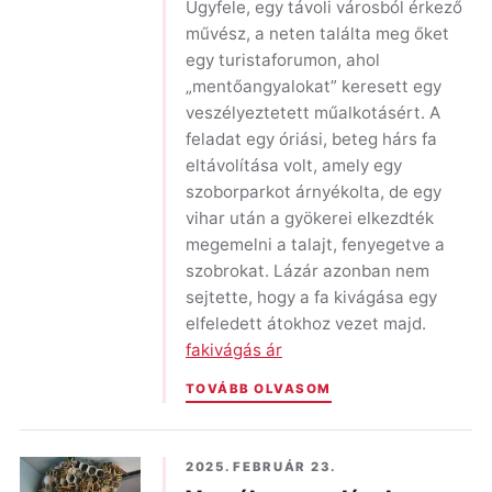
Ügyfele, egy távoli városból érkező
művész, a neten találta meg őket
egy turistaforumon, ahol
„mentőangyalokat” keresett egy
veszélyeztetett műalkotásért. A
feladat egy óriási, beteg hárs fa
eltávolítása volt, amely egy
szoborparkot árnyékolta, de egy
vihar után a gyökerei elkezdték
megemelni a talajt, fenyegetve a
szobrokat. Lázár azonban nem
sejtette, hogy a fa kivágása egy
elfeledett átokhoz vezet majd.
fakivágás ár
TOVÁBB OLVASOM
2025. FEBRUÁR 23.