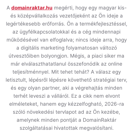
A
domainraktar.hu
megérti, hogy egy magyar kis-
és középvállalkozás vezetőjeként az Ön ideje a
legértékesebb erőforrás. Ön a termékfejlesztéssel,
az ügyfélkapcsolatokkal és a cég mindennapi
működésével van elfoglalva; nincs ideje arra, hogy
a digitális marketing folyamatosan változó
útvesztőiben bolyongjon. Mégis, a piaci siker ma
már elválaszthatatlanul összefonódik az online
teljesítménnyel. Mit tehet tehát? A válasz egy
letisztult, lépésről lépésre követhető stratégiai terv,
és egy olyan partner, aki a végrehajtás minden
terhét leveszi a válláról. Ez a cikk nem elvont
elméleteket, hanem egy kézzelfogható, 2026-ra
szóló növekedési tervlapot ad az Ön kezébe,
amelynek minden pontját a DomainRaktár
szolgáltatásai hivatottak megvalósítani.