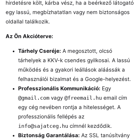
hirdetésre költ, kárba vész, ha a beérkező látogató
egy lassú, megbízhatatlan vagy nem biztonságos
oldallal találkozik.
Az Ön Akcióterve:
Tárhely Cseréje:
A megosztott, olcsó
tárhelyek a KKV-k csendes gyilkosai. A lassú
működés és a gyakori leállások aláássák a
felhasználói bizalmat és a Google-helyezést.
Professzionális Kommunikáció:
Egy
@gmail.com
vagy
@freemail.hu
email cím
egy cég nevében rontja a hitelességet. A
professzionális fellépés az
info@sajatceg.hu
címnél kezdődik.
Biztonság Garantálása:
Az SSL tanúsítvány