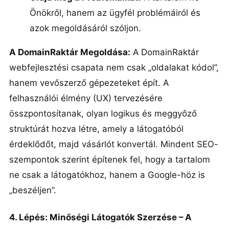
Önökről, hanem az ügyfél problémáiról és
azok megoldásáról szóljon.
A DomainRaktár Megoldása:
A DomainRaktár
webfejlesztési csapata nem csak „oldalakat kódol”,
hanem vevőszerző gépezeteket épít. A
felhasználói élmény (UX) tervezésére
összpontosítanak, olyan logikus és meggyőző
struktúrát hozva létre, amely a látogatóból
érdeklődőt, majd vásárlót konvertál. Mindent SEO-
szempontok szerint építenek fel, hogy a tartalom
ne csak a látogatókhoz, hanem a Google-höz is
„beszéljen”.
4. Lépés: Minőségi Látogatók Szerzése – A