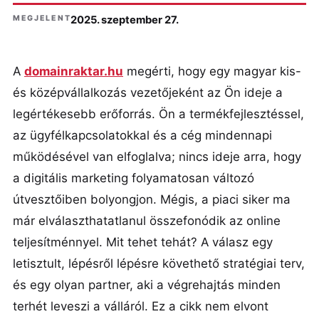
MEGJELENT
2025. szeptember 27.
A
domainraktar.hu
megérti, hogy egy magyar kis-
és középvállalkozás vezetőjeként az Ön ideje a
legértékesebb erőforrás. Ön a termékfejlesztéssel,
az ügyfélkapcsolatokkal és a cég mindennapi
működésével van elfoglalva; nincs ideje arra, hogy
a digitális marketing folyamatosan változó
útvesztőiben bolyongjon. Mégis, a piaci siker ma
már elválaszthatatlanul összefonódik az online
teljesítménnyel. Mit tehet tehát? A válasz egy
letisztult, lépésről lépésre követhető stratégiai terv,
és egy olyan partner, aki a végrehajtás minden
terhét leveszi a válláról. Ez a cikk nem elvont