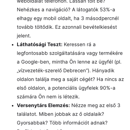
weboldalát telefonon. Lassan tölt be?
Nehézkes a navigáció? A látogatók 53%-a
elhagy egy mobil oldalt, ha 3 másodpercnél
tovább töltődik. Ez azonnali bevételkiesést
jelent.
Láthatósági Teszt:
Keressen rá a
legfontosabb szolgáltatására vagy termékére
a Google-ben, mintha Ön lenne az ügyfél (pl.
„vízvezeték-szerelő Debrecen”). Hányadik
oldalon találja meg a saját cégét? Ha nincs az
első oldalon, a potenciális ügyfelek 90%-a
számára Ön nem is létezik.
Versenytárs Elemzés:
Nézze meg az első 3
találatot. Miben jobbak az ő oldalaik?
Gyorsabbak? Több információt adnak?