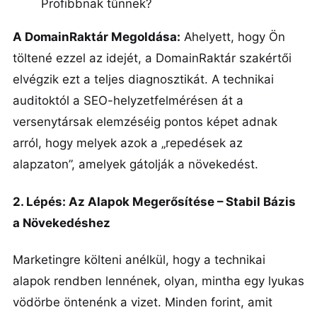
Profibbnak tűnnek?
A DomainRaktár Megoldása:
Ahelyett, hogy Ön
töltené ezzel az idejét, a DomainRaktár szakértői
elvégzik ezt a teljes diagnosztikát. A technikai
auditoktól a SEO-helyzetfelmérésen át a
versenytársak elemzéséig pontos képet adnak
arról, hogy melyek azok a „repedések az
alapzaton”, amelyek gátolják a növekedést.
2. Lépés: Az Alapok Megerősítése – Stabil Bázis
a Növekedéshez
Marketingre költeni anélkül, hogy a technikai
alapok rendben lennének, olyan, mintha egy lyukas
vödörbe öntenénk a vizet. Minden forint, amit