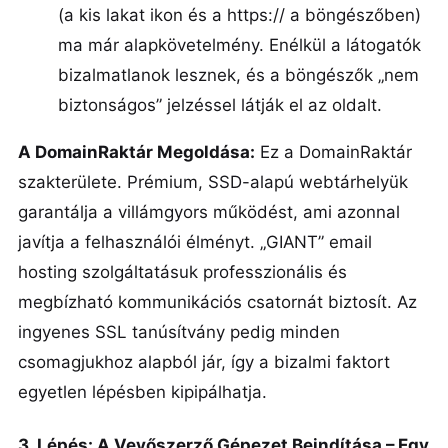
(a kis lakat ikon és a https:// a böngészőben)
ma már alapkövetelmény. Enélkül a látogatók
bizalmatlanok lesznek, és a böngészők „nem
biztonságos” jelzéssel látják el az oldalt.
A DomainRaktár Megoldása:
Ez a DomainRaktár
szakterülete. Prémium, SSD-alapú webtárhelyük
garantálja a villámgyors működést, ami azonnal
javítja a felhasználói élményt. „GIANT” email
hosting szolgáltatásuk professzionális és
megbízható kommunikációs csatornát biztosít. Az
ingyenes SSL tanúsítvány pedig minden
csomagjukhoz alapból jár, így a bizalmi faktort
egyetlen lépésben kipipálhatja.
3. Lépés: A Vevőszerző Gépezet Beindítása – Egy